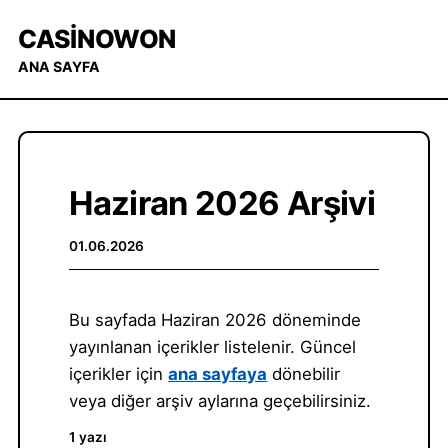
CASINOWON
ANA SAYFA
Haziran 2026 Arşivi
01.06.2026
Bu sayfada Haziran 2026 döneminde
yayınlanan içerikler listelenir. Güncel
içerikler için
ana sayfaya
dönebilir
veya diğer arşiv aylarına geçebilirsiniz.
1 yazı